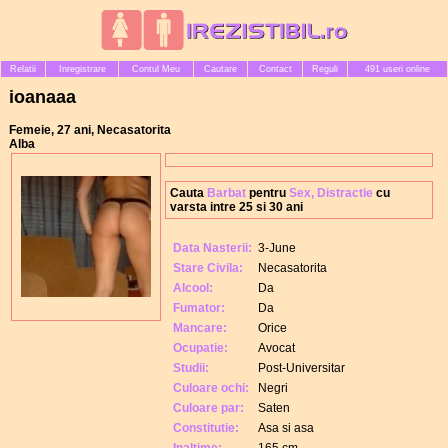
Relatii
Inregistrare
Contul Meu
Cautare
Contact
Reguli
491 useri online
ioanaaa
Femeie, 27 ani, Necasatorita
Alba
Cauta
Barbat
pentru
Sex, Distractie
cu
varsta intre 25 si 30 ani
Data Nasterii:
3-June
Stare Civila:
Necasatorita
Alcool:
Da
Fumator:
Da
Mancare:
Orice
Ocupatie:
Avocat
Studii:
Post-Universitar
Culoare ochi:
Negri
Culoare par:
Saten
Constitutie:
Asa si asa
Inaltime:
165 cm