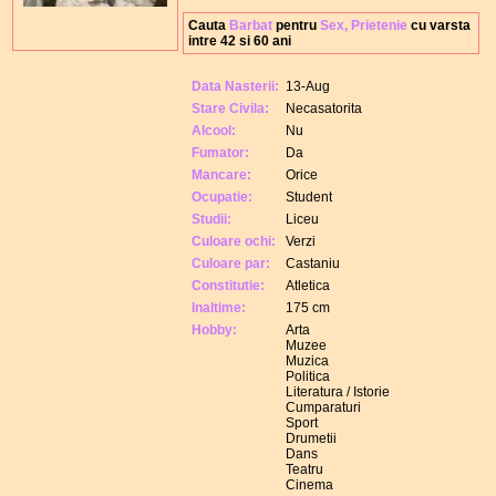
Cauta
Barbat
pentru
Sex, Prietenie
cu varsta
intre 42 si 60 ani
Data Nasterii:
13-Aug
Stare Civila:
Necasatorita
Alcool:
Nu
Fumator:
Da
Mancare:
Orice
Ocupatie:
Student
Studii:
Liceu
Culoare ochi:
Verzi
Culoare par:
Castaniu
Constitutie:
Atletica
Inaltime:
175 cm
Hobby:
Arta
Muzee
Muzica
Politica
Literatura / Istorie
Cumparaturi
Sport
Drumetii
Dans
Teatru
Cinema