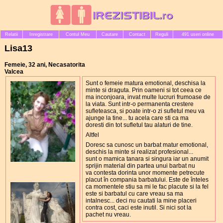
Relatii
Inregistrare
Contul Meu
Cautare
Contact
Reguli
491 useri online
Lisa13
Femeie, 32 ani, Necasatorita
Valcea
Sunt o femeie matura emotional, deschisa la
minte si draguta. Prin oameni si tot ceea ce
ma inconjoara, invat multe lucruri frumoase de
la viata. Sunt intr-o permanenta crestere
sufleteasca, si poate intr-o zi sufletul meu va
ajunge la tine... tu acela care sti ca ma
doresti din tot sufletul tau alaturi de tine.
Altfel
Doresc sa cunosc un barbat matur emotional,
deschis la minte si realizat profesional...
sunt o mamica tanara si singura iar un anumit
sprijin material din partea unui barbat nu
va contesta dorinta unor momente petrecute
placut în compania barbatului. Este de înteles
ca momentele stiu sa mi le fac placute si la fel
este si barbatul cu care vreau sa ma
intalnesc... deci nu cautati la mine placeri
contra cost, caci este inutil. Si nici sot la
pachet nu vreau.