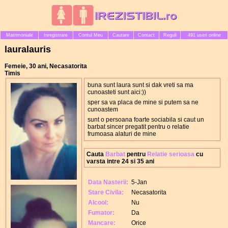
Matrimoniale
Inregistrare
Contul Meu
Cautare
Contact
Reguli
491 useri online
lauralauris
Femeie, 30 ani, Necasatorita
Timis
buna sunt laura sunt si dak vreti sa ma
cunoasteti sunt aici:))
sper sa va placa de mine si putem sa ne
cunoastem
sunt o persoana foarte sociabila si caut un
barbat sincer pregatit pentru o relatie
frumoasa alaturi de mine
Cauta
Barbat
pentru
Relatie serioasa
cu
varsta intre 24 si 35 ani
Data Nasterii:
5-Jan
Stare Civila:
Necasatorita
Alcool:
Nu
Fumator:
Da
Mancare:
Orice