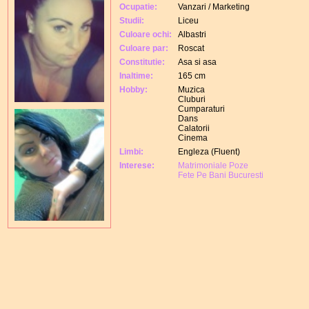
Ocupatie:
Vanzari / Marketing
Studii:
Liceu
Culoare ochi:
Albastri
Culoare par:
Roscat
Constitutie:
Asa si asa
Inaltime:
165 cm
Hobby:
Muzica
Cluburi
Cumparaturi
Dans
Calatorii
Cinema
Limbi:
Engleza (Fluent)
Interese:
Matrimoniale Poze
Fete Pe Bani Bucuresti