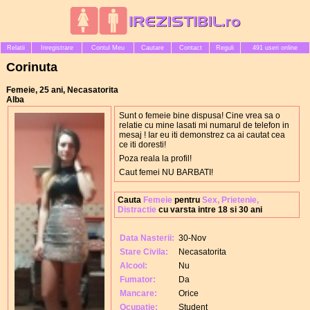
Relatii
Inregistrare
Contul Meu
Cautare
Contact
Reguli
491 useri online
Corinuta
Femeie, 25 ani, Necasatorita
Alba
Sunt o femeie bine dispusa! Cine vrea sa o
relatie cu mine lasati mi numarul de telefon in
mesaj ! Iar eu iti demonstrez ca ai cautat cea
ce iti doresti!
Poza reala la profil!
Caut femei NU BARBATI!
Cauta
Femeie
pentru
Sex, Prietenie,
Distractie
cu varsta intre 18 si 30 ani
Data Nasterii:
30-Nov
Stare Civila:
Necasatorita
Alcool:
Nu
Fumator:
Da
Mancare:
Orice
Ocupatie:
Student