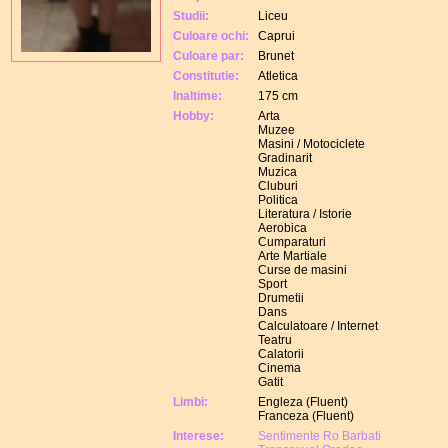
Studii:
Liceu
Culoare ochi:
Caprui
Culoare par:
Brunet
Constitutie:
Atletica
Inaltime:
175 cm
Hobby:
Arta
Muzee
Masini / Motociclete
Gradinarit
Muzica
Cluburi
Politica
Literatura / Istorie
Aerobica
Cumparaturi
Arte Martiale
Curse de masini
Sport
Drumetii
Dans
Calculatoare / Internet
Teatru
Calatorii
Cinema
Gatit
Limbi:
Engleza (Fluent)
Franceza (Fluent)
Interese:
Sentimente Ro Barbati