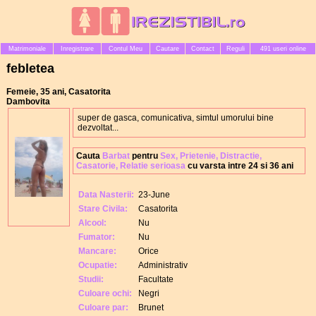
Matrimoniale
Inregistrare
Contul Meu
Cautare
Contact
Reguli
491 useri online
febletea
Femeie, 35 ani, Casatorita
Dambovita
super de gasca, comunicativa, simtul umorului bine
dezvoltat...
Cauta
Barbat
pentru
Sex, Prietenie, Distractie,
Casatorie, Relatie serioasa
cu varsta intre 24 si 36 ani
Data Nasterii:
23-June
Stare Civila:
Casatorita
Alcool:
Nu
Fumator:
Nu
Mancare:
Orice
Ocupatie:
Administrativ
Studii:
Facultate
Culoare ochi:
Negri
Culoare par:
Brunet