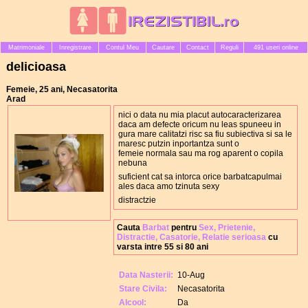
Matrimoniale
Inregistrare
Contul Meu
Cautare
Contact
Reguli
491 useri online
delicioasa
Femeie, 25 ani, Necasatorita
Arad
nici o data nu mia placut autocaracterizarea
daca am defecte oricum nu leas spuneeu in
gura mare calitatzi risc sa fiu subiectiva si sa le
maresc putzin inportantza sunt o
femeie normala sau ma rog aparent o copila
nebuna
suficient cat sa intorca orice barbatcapulmai
ales daca amo tzinuta sexy
distractzie
Cauta
Barbat
pentru
Sex, Prietenie,
Distractie, Casatorie, Relatie serioasa
cu
varsta intre 55 si 80 ani
Data Nasterii:
10-Aug
Stare Civila:
Necasatorita
Alcool:
Da