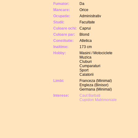
Fumator:
Da
Mancare:
Orice
Ocupatie:
Administrativ
Studii:
Facultate
Culoare ochi:
Caprui
Culoare par:
Blond
Constitutie:
Atletica
Inaltime:
173 cm
Hobby:
Masini / Motociclete
Muzica
Cluburi
Cumparaturi
Sport
Calatorii
Limbi:
Franceza (Minimal)
Engleza (Binisor)
Germana (Minimal)
Interese:
Caut Barbati
Cupidon Matrimoniale